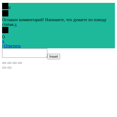
0
Оставьте комментарий! Напишите, что думаете по поводу
статьи.
x
(
)
x
|
Ответить
Insert