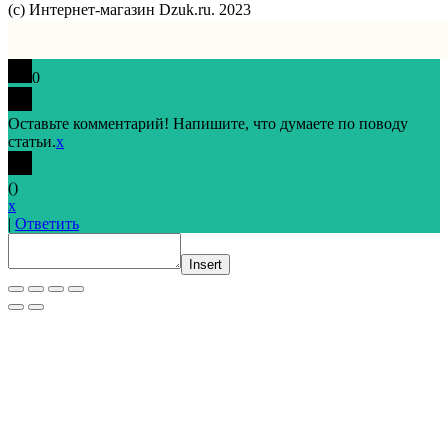
(с) Интернет-магазин Dzuk.ru. 2023
0
Оставьте комментарий! Напишите, что думаете по поводу
статьи.
x
(
)
x
|
Ответить
Insert