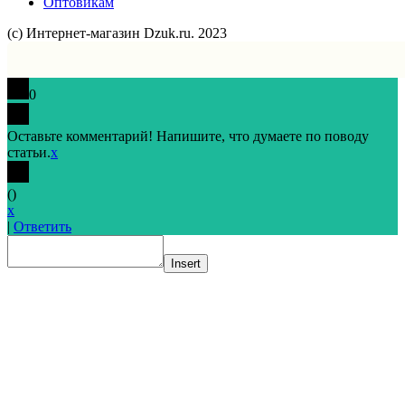
Оптовикам
(с) Интернет-магазин Dzuk.ru. 2023
0
Оставьте комментарий! Напишите, что думаете по поводу
статьи.
x
(
)
x
|
Ответить
Insert