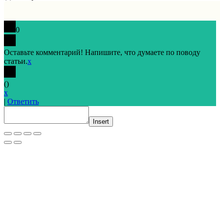
0
Оставьте комментарий! Напишите, что думаете по поводу
статьи.
x
(
)
x
|
Ответить
Insert