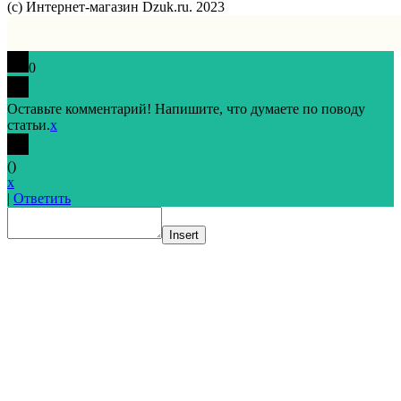
(с) Интернет-магазин Dzuk.ru. 2023
0
Оставьте комментарий! Напишите, что думаете по поводу
статьи.
x
(
)
x
|
Ответить
Insert