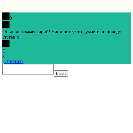
0
Оставьте комментарий! Напишите, что думаете по поводу
статьи.
x
(
)
x
|
Ответить
Insert