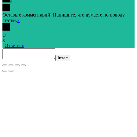
0
Оставьте комментарий! Напишите, что думаете по поводу
статьи.
x
(
)
x
|
Ответить
Insert