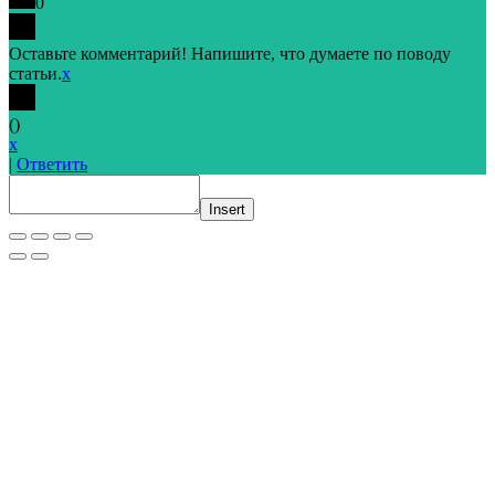
0
Оставьте комментарий! Напишите, что думаете по поводу
статьи.
x
(
)
x
|
Ответить
Insert