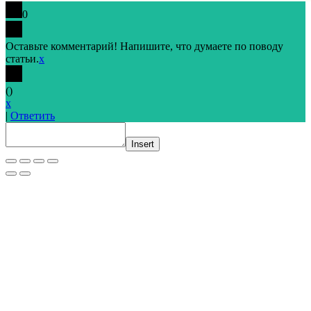
0
Оставьте комментарий! Напишите, что думаете по поводу
статьи.
x
(
)
x
|
Ответить
Insert