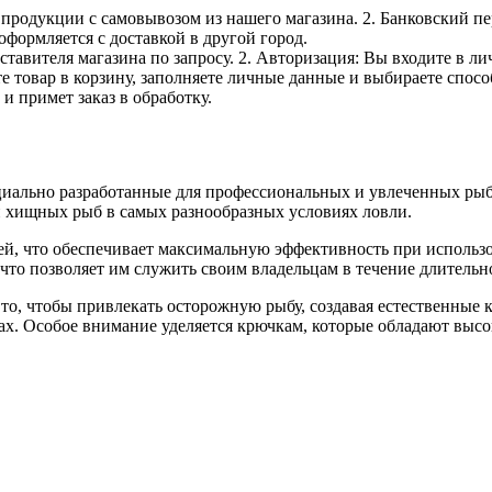
е продукции с самовывозом из нашего магазина. 2. Банковский пе
оформляется с доставкой в другой город.
дставителя магазина по запросу. 2. Авторизация: Вы входите в 
е товар в корзину, заполняете личные данные и выбираете способ
и примет заказ в обработку.
ально разработанные для профессиональных и увлеченных рыба
и хищных рыб в самых разнообразных условиях ловли.
ей, что обеспечивает максимальную эффективность при использ
то позволяет им служить своим владельцам в течение длительно
о, чтобы привлекать осторожную рыбу, создавая естественные к
х. Особое внимание уделяется крючкам, которые обладают высо