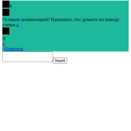
0
Оставьте комментарий! Напишите, что думаете по поводу
статьи.
x
(
)
x
|
Ответить
Insert