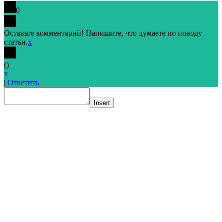
0
Оставьте комментарий! Напишите, что думаете по поводу
статьи.
x
(
)
x
|
Ответить
Insert