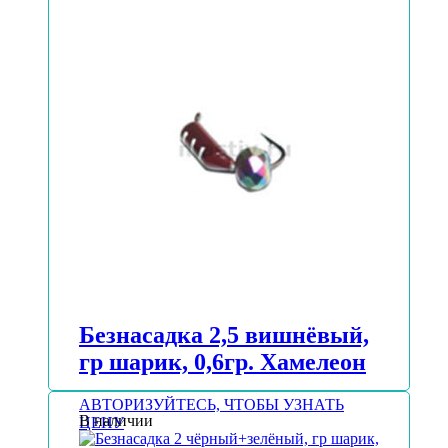
Безнасадка 2,5 вишнёвый,
гр шарик, 0,6гр. Хамелеон
АВТОРИЗУЙТЕСЬ, ЧТОБЫ УЗНАТЬ
В наличии
ЦЕНУ