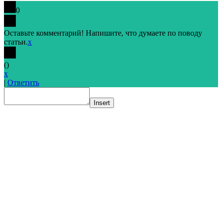
0
Оставьте комментарий! Напишите, что думаете по поводу
статьи.
x
(
)
x
|
Ответить
Insert