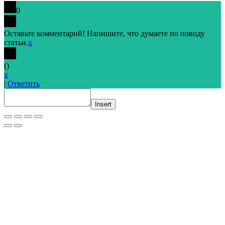
0
Оставьте комментарий! Напишите, что думаете по поводу
статьи.
x
(
)
x
|
Ответить
Insert