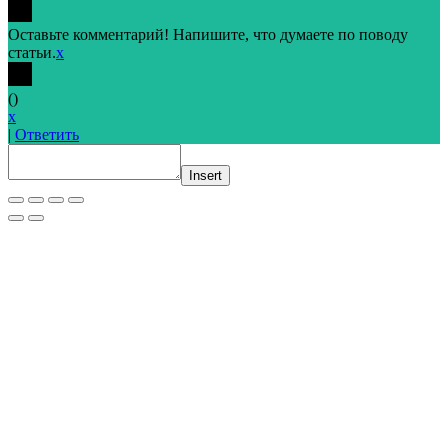
Оставьте комментарий! Напишите, что думаете по поводу
статьи.
x
(
)
x
|
Ответить
Insert