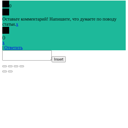
0
Оставьте комментарий! Напишите, что думаете по поводу
статьи.
x
(
)
x
|
Ответить
Insert