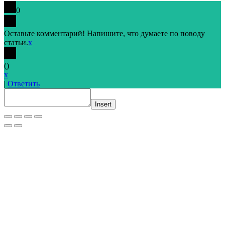
0
Оставьте комментарий! Напишите, что думаете по поводу
статьи.
x
(
)
x
|
Ответить
Insert