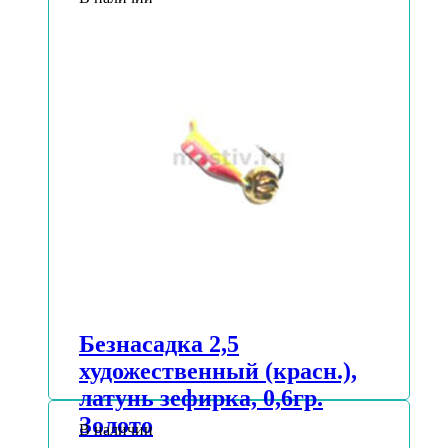
Безнасадка 2,5
художественный (красн.),
латунь зефирка, 0,6гр.
Золото
В наличии