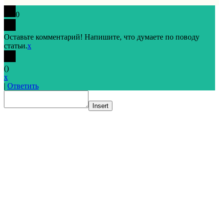
0
Оставьте комментарий! Напишите, что думаете по поводу
статьи.
x
(
)
x
|
Ответить
Insert