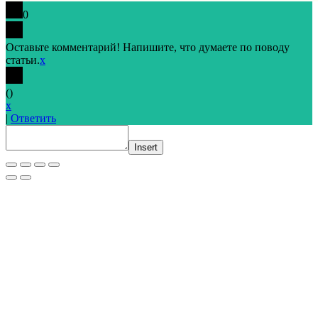
0
Оставьте комментарий! Напишите, что думаете по поводу
статьи.
x
(
)
x
|
Ответить
Insert