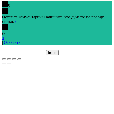
0
Оставьте комментарий! Напишите, что думаете по поводу
статьи.
x
(
)
x
|
Ответить
Insert