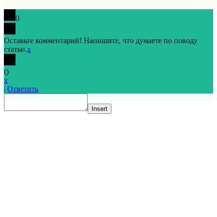
0
Оставьте комментарий! Напишите, что думаете по поводу
статьи.
x
(
)
x
|
Ответить
Insert