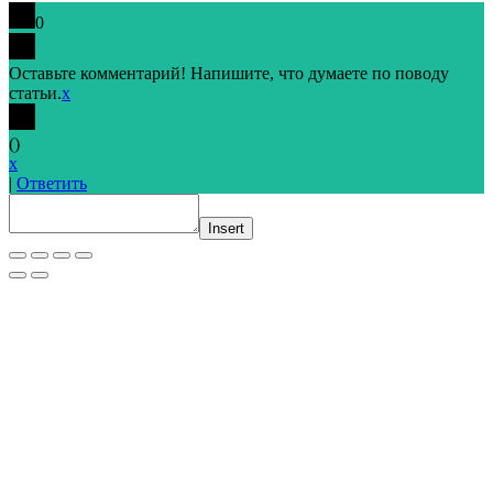
0
Оставьте комментарий! Напишите, что думаете по поводу
статьи.
x
(
)
x
|
Ответить
Insert