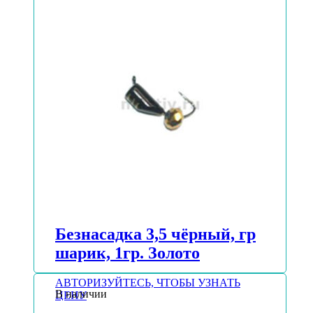
Безнасадка 3,5 чёрный, гр
шарик, 1гр. Золото
АВТОРИЗУЙТЕСЬ, ЧТОБЫ УЗНАТЬ
В наличии
ЦЕНУ