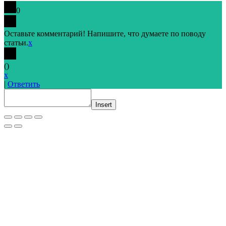
0
Оставьте комментарий! Напишите, что думаете по поводу
статьи.
x
(
)
x
|
Ответить
Insert