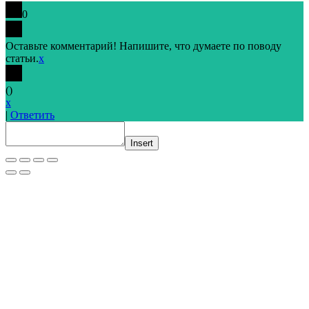
0
Оставьте комментарий! Напишите, что думаете по поводу
статьи.
x
(
)
x
|
Ответить
Insert