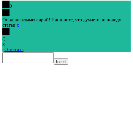
0
Оставьте комментарий! Напишите, что думаете по поводу
статьи.
x
(
)
x
|
Ответить
Insert