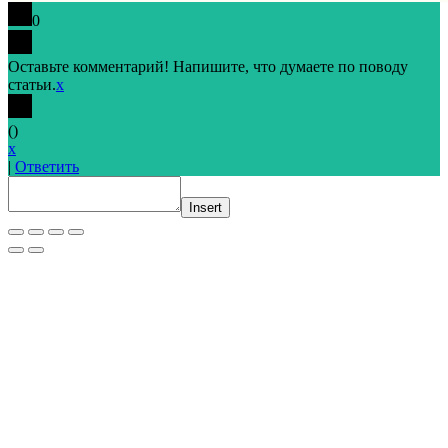
0
Оставьте комментарий! Напишите, что думаете по поводу
статьи.
x
(
)
x
|
Ответить
Insert