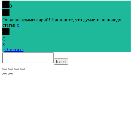
0
Оставьте комментарий! Напишите, что думаете по поводу
статьи.
x
(
)
x
|
Ответить
Insert