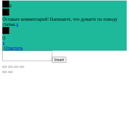
0
Оставьте комментарий! Напишите, что думаете по поводу
статьи.
x
(
)
x
|
Ответить
Insert