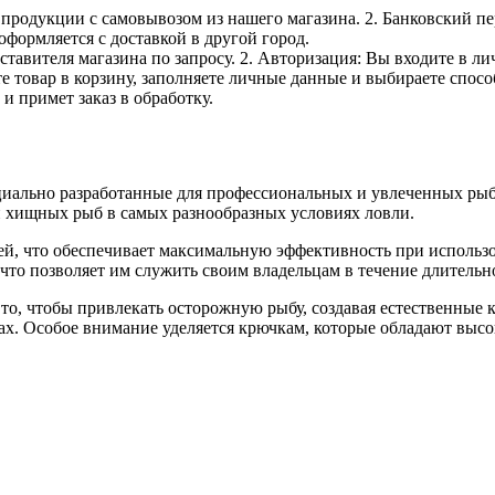
е продукции с самовывозом из нашего магазина. 2. Банковский пе
оформляется с доставкой в другой город.
дставителя магазина по запросу. 2. Авторизация: Вы входите в 
е товар в корзину, заполняете личные данные и выбираете способ
и примет заказ в обработку.
ально разработанные для профессиональных и увлеченных рыба
и хищных рыб в самых разнообразных условиях ловли.
ей, что обеспечивает максимальную эффективность при использ
то позволяет им служить своим владельцам в течение длительно
о, чтобы привлекать осторожную рыбу, создавая естественные к
х. Особое внимание уделяется крючкам, которые обладают высо