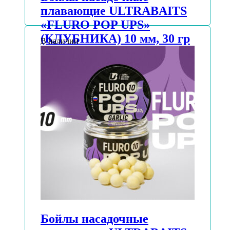
плавающие ULTRABAITS
«FLURO POP UPS»
(КЛУБНИКА) 10 мм, 30 гр
В наличии
АВТОРИЗУЙТЕСЬ, ЧТОБЫ УЗНАТЬ
ЦЕНУ
Подробнее
Бойлы насадочные