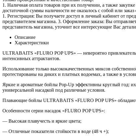
1. Наличная оплата товаров при их получении, а также закупк
достаточной суммы наличности не оказалось с собой или заказ 
1. Регистрация: Вы получаете доступ в личный кабинет от пре
представителем магазина. 3. Оформление заказа: Вы отправляет
представитель магазина, уточнит все интересующие Вас детали 
Описание
Характеристики
ULTRABAITS «FLURO POP UPS» — невероятно привлекательные,
интенсивных аттрактантов.
Использование только высококачественных миксов собственной
протестированы на диких и платных водоемах, а также в услов
Яркие и ароматные бойлы Pop-Up эффективны круглый год: их 
универсальной насадкой под различные условия.
Плавающие бойлы ULTRABAITS «FLURO POP UPS» обладают мягк
Особенности серии насадок «FLURO POP UPS»:
— Высокая плавучесть и яркие цвета;
— Отличные показатели стойкости в воде (48 ч +);