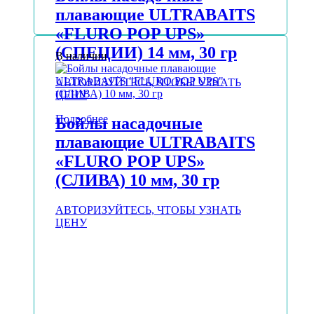
плавающие ULTRABAITS
«FLURO POP UPS»
(СПЕЦИИ) 14 мм, 30 гр
В наличии
АВТОРИЗУЙТЕСЬ, ЧТОБЫ УЗНАТЬ
ЦЕНУ
Подробнее
Бойлы насадочные
плавающие ULTRABAITS
«FLURO POP UPS»
(СЛИВА) 10 мм, 30 гр
АВТОРИЗУЙТЕСЬ, ЧТОБЫ УЗНАТЬ
ЦЕНУ