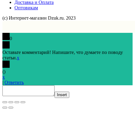
Доставка и Оплата
Оптовикам
(с) Интернет-магазин Dzuk.ru. 2023
0
Оставьте комментарий! Напишите, что думаете по поводу
статьи.
x
(
)
x
|
Ответить
Insert