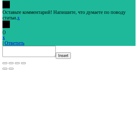
Оставьте комментарий! Напишите, что думаете по поводу
статьи.
x
(
)
x
|
Ответить
Insert