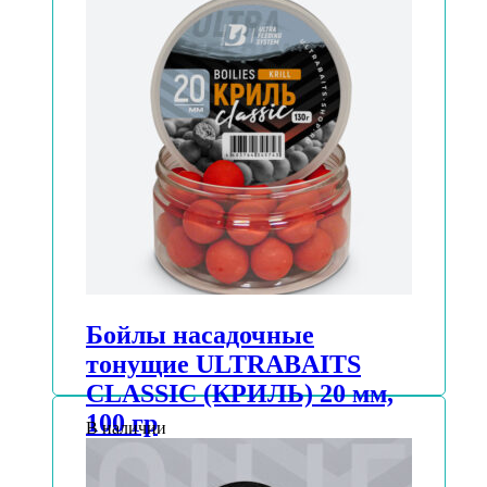
Бойлы насадочные
тонущие ULTRABAITS
CLASSIC (КРИЛЬ) 20 мм,
100 гр
В наличии
АВТОРИЗУЙТЕСЬ, ЧТОБЫ УЗНАТЬ