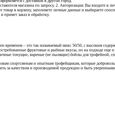
оформляется с доставкой в другой город.
дставителя магазина по запросу. 2. Авторизация: Вы входите в 
е товар в корзину, заполняете личные данные и выбираете способ
и примет заказ в обработку.
н временем – это так называемый микс 50/50, с высоким содерж
остребованные фруктовые и рыбные вкусы, но на подходе еще и
тичные тонущие, вареные (не пылящие) бойлы для трофейной, с
ловам спортсменам и опытным трофейщикам, которые доброволь
дить за качеством и производимой продукции и быть уверенными