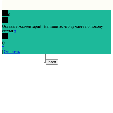
0
Оставьте комментарий! Напишите, что думаете по поводу
статьи.
x
(
)
x
|
Ответить
Insert