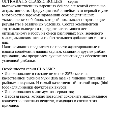
ULTRABAITS CLASSIC BOILIES — серия
высококачественных варенных бойлов с высокой степенью
аттрактивности. Продукция этой линейки, это первый и уже
многократно зарекомендовавший себя рецепт наших
«классических» бойлов, который показывает потрясающие
результаты в различных условиях. Cостав компонентов
тщательно выверен и придерживается много лет
оптимальному набору из смеси различных мук, зернового
микса, аминокомплекса и обязательного добавления свежих
яиц.
Наша компания предлагает не просто адаптированные к
нашим водоёмам и нашим карпам, сазанам и другим рыбам
приманки, мы предлагаем лучшие решения для обеспечения
успешной рыбалки.
Особенности серии CLASSIC:
• Использование в составе не менее 25% смеси из
качественной рыбной муки (fish meal) в линейки питания с
рыбными вкусами. И самый качественный птичий корм (bird
food) для линейки фруктовых вкусов;
• Использования минимум консервантов;
• Паровая варка, которая позволяет сохранить максимальное
количество полезных веществ, входящих в состав этих
приманок