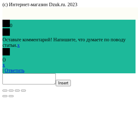
(с) Интернет-магазин Dzuk.ru. 2023
0
Оставьте комментарий! Напишите, что думаете по поводу
статьи.
x
(
)
x
|
Ответить
Insert