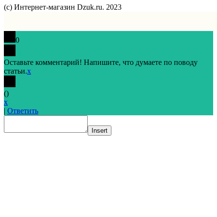
(с) Интернет-магазин Dzuk.ru. 2023
0
Оставьте комментарий! Напишите, что думаете по поводу
статьи.
x
(
)
x
|
Ответить
Insert