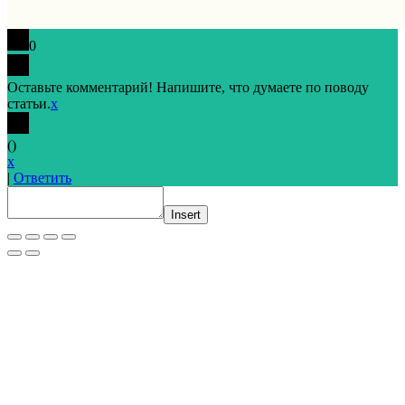
0
Оставьте комментарий! Напишите, что думаете по поводу
статьи.
x
(
)
x
|
Ответить
Insert