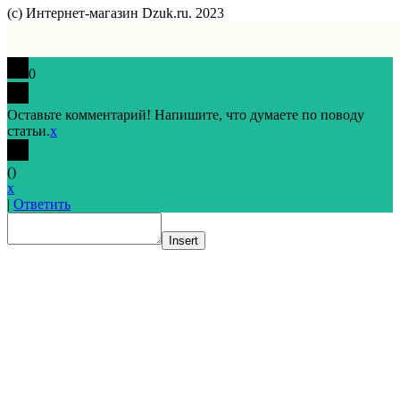
(с) Интернет-магазин Dzuk.ru. 2023
0
Оставьте комментарий! Напишите, что думаете по поводу
статьи.
x
(
)
x
|
Ответить
Insert