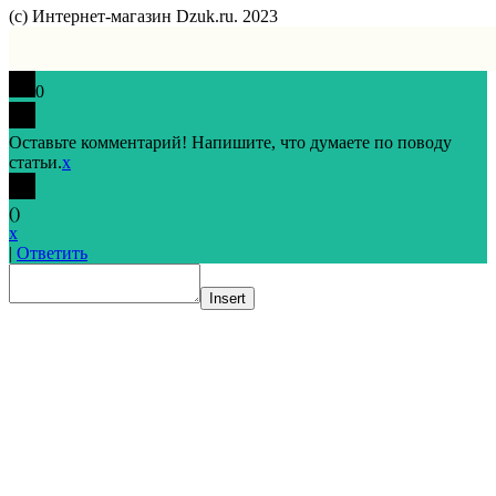
(с) Интернет-магазин Dzuk.ru. 2023
0
Оставьте комментарий! Напишите, что думаете по поводу
статьи.
x
(
)
x
|
Ответить
Insert