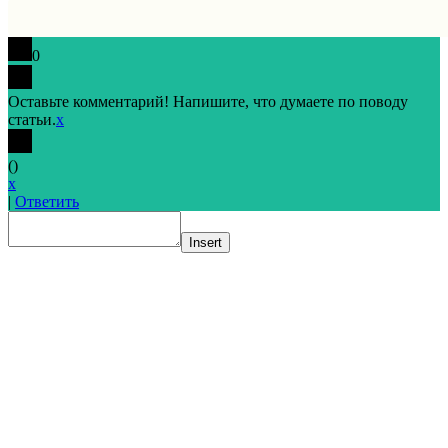
0
Оставьте комментарий! Напишите, что думаете по поводу
статьи.
x
(
)
x
|
Ответить
Insert