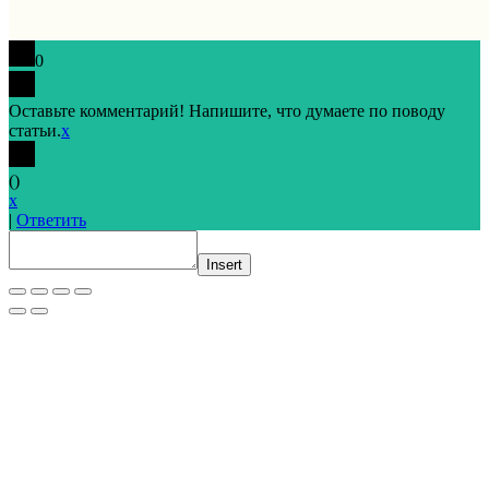
0
Оставьте комментарий! Напишите, что думаете по поводу
статьи.
x
(
)
x
|
Ответить
Insert