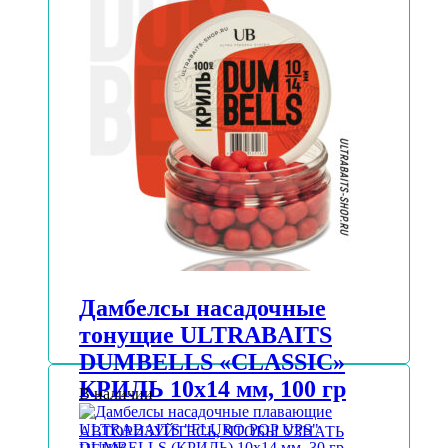
Дамбелсы насадочные
тонущие ULTRABAITS
DUMBELLS «CLASSIC»
КРИЛЬ 10х14 мм, 100 гр
В наличии
АВТОРИЗУЙТЕСЬ, ЧТОБЫ УЗНАТЬ