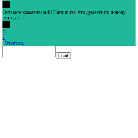
Оставьте комментарий! Напишите, что думаете по поводу
статьи.
x
(
)
x
|
Ответить
Insert