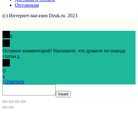
Оптовикам
(с) Интернет-магазин Dzuk.ru. 2023
0
Оставьте комментарий! Напишите, что думаете по поводу
статьи.
x
(
)
x
|
Ответить
Insert