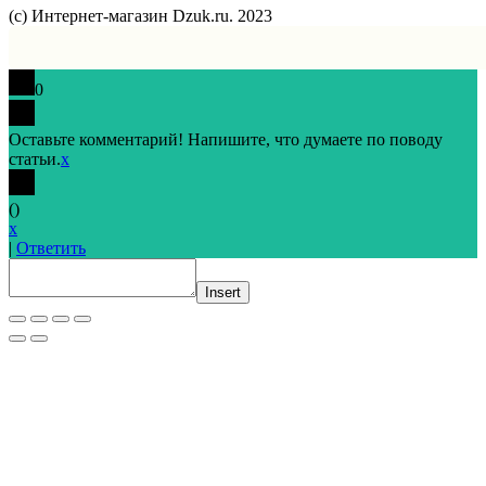
(с) Интернет-магазин Dzuk.ru. 2023
0
Оставьте комментарий! Напишите, что думаете по поводу
статьи.
x
(
)
x
|
Ответить
Insert