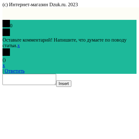
(с) Интернет-магазин Dzuk.ru. 2023
0
Оставьте комментарий! Напишите, что думаете по поводу
статьи.
x
(
)
x
|
Ответить
Insert