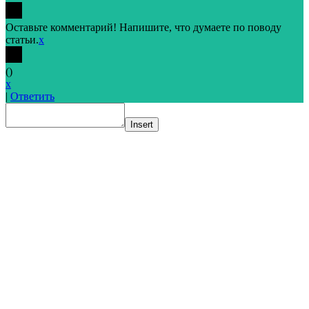
Оставьте комментарий! Напишите, что думаете по поводу
статьи.
x
(
)
x
|
Ответить
Insert