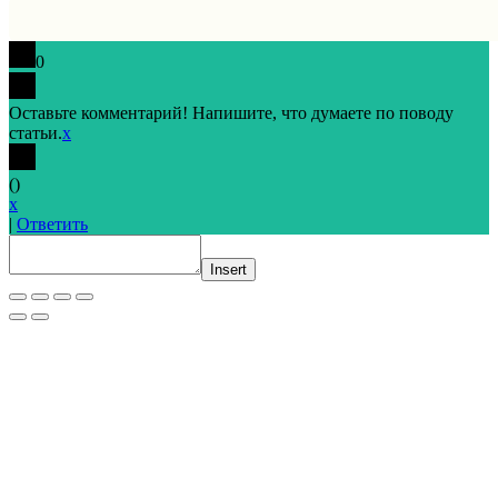
0
Оставьте комментарий! Напишите, что думаете по поводу
статьи.
x
(
)
x
|
Ответить
Insert