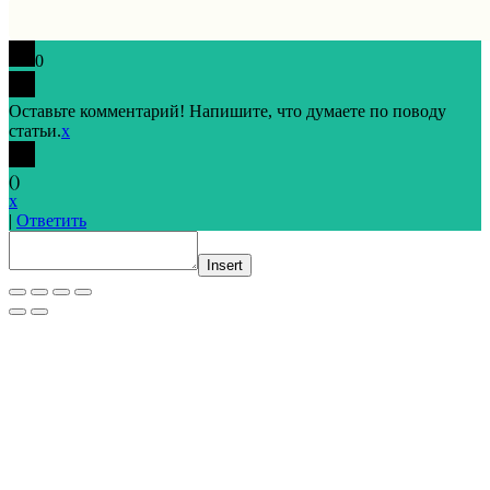
0
Оставьте комментарий! Напишите, что думаете по поводу
статьи.
x
(
)
x
|
Ответить
Insert