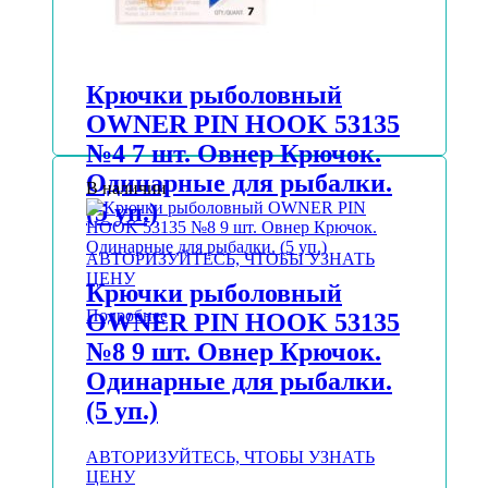
Крючки рыболовный
OWNER PIN HOOK 53135
№4 7 шт. Овнер Крючок.
Одинарные для рыбалки.
В наличии
(5 уп.)
АВТОРИЗУЙТЕСЬ, ЧТОБЫ УЗНАТЬ
ЦЕНУ
Крючки рыболовный
Подробнее
OWNER PIN HOOK 53135
№8 9 шт. Овнер Крючок.
Одинарные для рыбалки.
(5 уп.)
АВТОРИЗУЙТЕСЬ, ЧТОБЫ УЗНАТЬ
ЦЕНУ